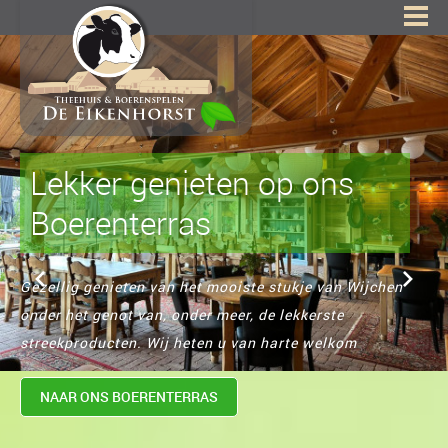
Lekker genieten op ons
Boerenterras
Gezellig genieten van het mooiste stukje van Wijchen
onder het genot van, onder meer, de lekkerste
streekproducten. Wij heten u van harte welkom
NAAR ONS BOERENTERRAS